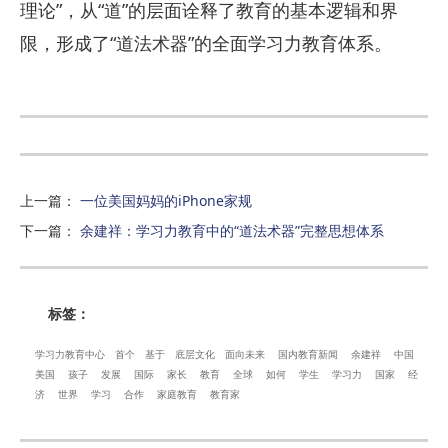
理论”，从“道”的层面诠释了教育的基本逻辑和界
限，形成了“道法术器”的全面学习力教育体系。
上一篇
：
一位美国妈妈的iPhone家规
下一篇
：
余建祥：学习力教育中的“道法术器”完整思想体系
标签：
学习力教育中心
首个
基于
底层文化
面向未来
国内教育新闻
余建祥
中国
美国
孩子
发展
国际
家长
教育
全球
如何
学生
学习力
国家
经
济
世界
学习
合作
家庭教育
教育家