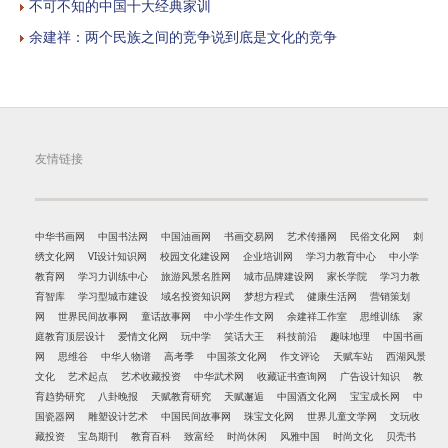
不可不知的中国十大经典家训
余建祥：两个民族之间的竞争说到底是文化的竞争
友情链接
中华书画网
中国书法网
中国油画网
书画交易网
艺术传播网
民俗文化网
刺
绣文化网
VI设计知识网
校园文化建设网
企业培训网
学习力教育中心
中小学
教育网
学习力训练中心
旅游风景名胜网
城市品牌建设网
家长学院
学习力教
育智库
学习型城市建设
域名投资知识网
梦想方程式
健康生活网
营销策划
网
世界民间故事网
童话故事网
中小学生作文网
余建祥工作室
思维训练
家
庭教育顶层设计
爱情文化网
玩中学
笑话大王
科技前沿
趣味地理
中国书画
网
思维谷
中华人物谱
高考季
中国茶文化网
作文评论
天赋车站
西湖风景
文化
艺术起点
艺术收藏投资
中华武术网
收藏证书查询网
广告设计知识
教
育趋势研究
八卦晚报
天赋教育研究
天赋邂逅
中国酒文化网
宝宝成长网
中
国瓷器网
雕塑设计艺术
中国民间故事网
珠宝文化网
世界儿童文学网
文玩收
藏投资
宝岛期刊
教育百科
致富经
时尚休闲
风雅中国
时尚文化
贝壳书