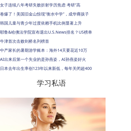
女子连续八年考研失败折射学历焦虑 考研“高
卷爆了！美国旧金山惊现“衡水中学”，成华裔孩子
韩国儿童与青少年过度依赖手机比例显著上升
耶鲁&哈佛法学院宣布退出U.S.News排名？US榜单
牛津首次击败剑桥名列榜首
中产家长的暑期游学账本：海外14天要花近10万
AI出来后第一个失业的是孙燕姿，AI孙燕姿好火
日本去年出生率创123年以来新低，每年关闭超400
学习私语