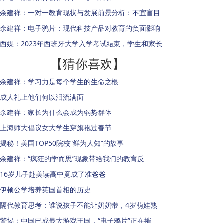
余建祥：一对一教育现状与发展前景分析：不宜盲目
余建祥：电子鸦片：现代科技产品对教育的负面影响
西媒：2023年西班牙大学入学考试结束，学生和家长
【猜你喜欢】
余建祥：学习力是每个学生的生命之根
成人礼上他们何以泪流满面
余建祥：家长为什么会成为弱势群体
上海师大倡议女大学生穿旗袍过春节
揭秘！美国TOP50院校“鲜为人知”的故事
余建祥：“疯狂的学而思”现象带给我们的教育反
16岁儿子赴美读高中竟成了准爸爸
伊顿公学培养英国首相的历史
隔代教育思考：谁说孩子不能让奶奶带，4岁萌娃熟
警惕：中国已成最大游戏王国，“电子鸦片”正在摧