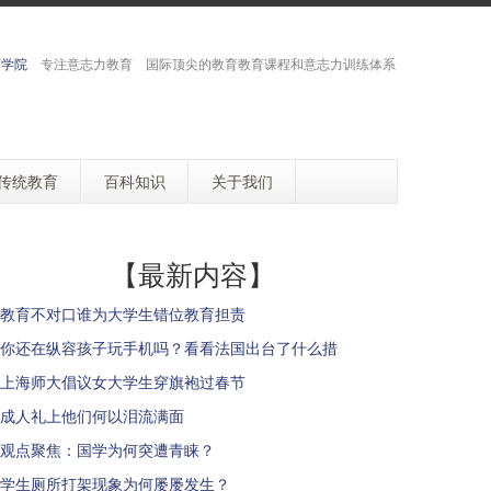
育学院
专注意志力教育 国际顶尖的教育教育课程和意志力训练体系
传统教育
百科知识
关于我们
【最新内容】
教育不对口谁为大学生错位教育担责
你还在纵容孩子玩手机吗？看看法国出台了什么措
上海师大倡议女大学生穿旗袍过春节
成人礼上他们何以泪流满面
观点聚焦：国学为何突遭青睐？
学生厕所打架现象为何屡屡发生？