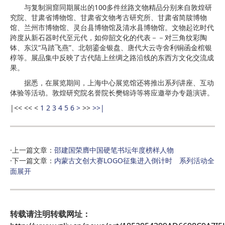
与复制洞窟同期展出的100多件丝路文物精品分别来自敦煌研
究院、甘肃省博物馆、甘肃省文物考古研究所、甘肃省简牍博物
馆、兰州市博物馆、灵台县博物馆及清水县博物馆。文物起讫时代
跨度从新石器时代至元代，如仰韶文化的代表－－对三角纹彩陶
钵、东汉“马踏飞燕”、北朝鎏金银盘、唐代大云寺舍利铜函金棺银
椁等。展品集中反映了古代陆上丝绸之路沿线的东西方文化交流成
果。
据悉，在展览期间，上海中心展览馆还将推出系列讲座、互动
体验等活动。敦煌研究院名誉院长樊锦诗等将应邀举办专题演讲。
|<<
<<
<
1
2
3
4
5
6
>
>>
>>|
·上一篇文章：
邵建国荣膺中国硬笔书坛年度榜样人物
·下一篇文章：
内蒙古文创大赛LOGO征集进入倒计时 系列活动全
面展开
转载请注明转载网址：