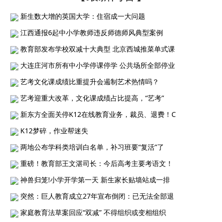
新生数大增的英国大学：住宿成一大问题
江西通报6起中小学教师违反师德师风典型案例
教育部发布学校双减十大典型 北京西城推菜单式课
大连庄河市所有中小学停课停学 公共场所全部停业
艺考文化课成绩比重提升会遏制艺术热情吗？
艺考迎重大改革，文化课成绩占比提高，“艺考”
新东方全面关停K12在线教育业务，裁员、退费！C
K12梦碎，作业帮迷失
两地公布学科类培训白名单，补习班要“复活”了
重磅！教育部王文湛司长：今后高考主要考语文！
神兽归笼!小学开学第一天 新生家长贴墙站成一排
突然：巨人教育成立27年宣布倒闭：已无法全部退
家庭教育法草案回应“双减” 不得组织或变相组织