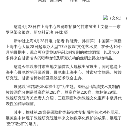
来源：新华网 作者：任珑
这是4月28日在上海中心展览馆拍摄的甘肃省出土文物——东
罗马鎏金银盘。新华社记者 任珑 摄
新华社上海4月28日电（记者 许晓青、孙丽萍）中国第一高楼
上海中心大厦28日起举办大型“丝路敦煌”文化艺术展。在长达10个
月的展期中，观众可欣赏到3座等比例复制的敦煌洞窟，以及100
多件来自甘肃省内7家博物馆及研究机构的丝绸之路文物精品。
这是今年以来甘肃当地文物首次大规模出省展出，同时也是上
海中心展览馆的开幕首展。展览由上海中心、甘肃省文物局、敦煌
研究院、甘肃省博物馆及漾泱艺术联合主办。
展览以“丝路敦煌·幸福生存”为主题。3座运用高清技术复制的
敦煌洞窟分别是莫高窟第285窟、莫高窟第220窟、榆林第29窟。
敦煌研究院有关负责人介绍，三座洞窟均为敦煌文化宝库中极具代
表性的精华洞窟。
其中，榆林第29窟是采取此类新技术复制后的首次对外展示。
展览集中体现了敦煌研究院近年来文物数字化保护的成果，展现了
“数字敦煌”的魅力。