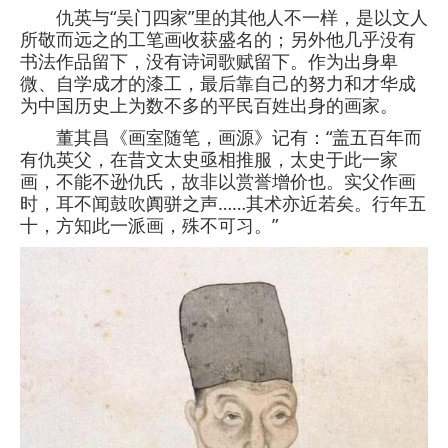
仇英与“吴门四家”里的其他人不一样，是以文人
所敬而远之的工笔画收获盛名的；另外他几乎没有
书法作品留下，没有诗词歌赋留下。作为出身卑
微、自学成才的漆工，最后靠自己的努力和才华成
为中国历史上为数不多的平民百姓出身的画家。
董其昌《画室随笔，画源》记有：“盖五百年而
有仇英父，在昔文太史亟相推服，太史于此一家
画，不能不逊仇氏，故非以赏誉增价也。实父作画
时，耳不闻鼓吹阗骈之声……其术亦近若矣。行年五
十，方知此一派画，殊不可习。”