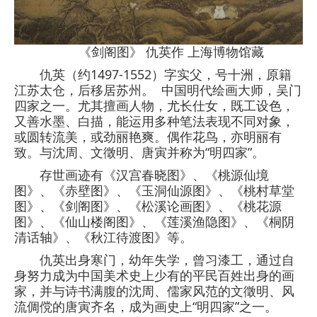
《剑阁图》 仇英作 上海博物馆藏
仇英（约1497-1552）字实父，号十洲，原籍
江苏太仓，后移居苏州。 中国明代绘画大师，吴门
四家之一。尤其擅画人物，尤长仕女，既工设色，
又善水墨、白描，能运用多种笔法表现不同对象，
或圆转流美，或劲丽艳爽。偶作花鸟，亦明丽有
致。与沈周、文徵明、唐寅并称为“明四家”。
存世画迹有《汉宫春晓图》、《桃源仙境
图》、《赤壁图》、《玉洞仙源图》、《桃村草堂
图》、《剑阁图》、《松溪论画图》、《桃花源
图》、《仙山楼阁图》、《莲溪渔隐图》、《桐阴
清话轴》、《秋江待渡图》等。
仇英出身寒门，幼年失学，曾习漆工，通过自
身努力成为中国美术史上少有的平民百姓出身的画
家，并与诗书满腹的沈周、儒家风范的文徵明、风
流倜傥的唐寅齐名，成为画史上“明四家”之一。