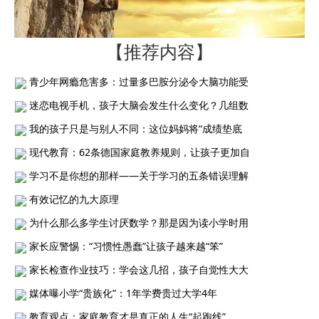
【推荐内容】
青少年网瘾危害多：过量多巴胺分泌令大脑功能受
迷恋电视手机，孩子大脑会发生什么变化？几组数
我的孩子只是与别人不同：这位妈妈将“成绩垫底
现代教育：62条德国家庭教养规则，让孩子更加自
学习不是你想的那样——关于学习的五条错误理解
有效记忆的九大原理
为什么那么多学生讨厌数学？那是因为读小学时用
家长应警惕：“习惯性愚蠢”让孩子越来越“笨”
家长检查作业技巧：学会这几招，孩子自觉性大大
媒体曝小学“贵族化”：1年学费贵过大学4年
教育观点：家庭教育才是真正的人生“起跑线”