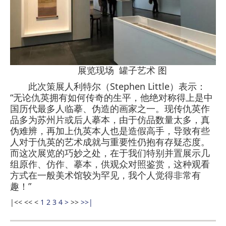
展览现场 罐子艺术 图
此次策展人利特尔（Stephen Little）表示：
“无论仇英拥有如何传奇的生平，他绝对称得上是中
国历代最多人临摹、伪造的画家之一。现传仇英作
品多为苏州片或后人摹本，由于仿品数量太多，真
伪难辨，再加上仇英本人也是造假高手，导致有些
人对于仇英的艺术成就与重要性仍抱有存疑态度。
而这次展览的巧妙之处，在于我们特别并置展示几
组原作、仿作、摹本，供观众对照鉴赏，这种观看
方式在一般美术馆较为罕见，我个人觉得非常有
趣！”
|<<
<<
<
1
2
3
4
>
>>
>>|