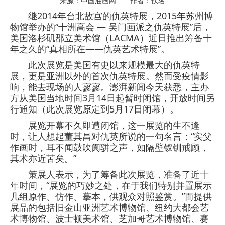
来源：中国油画网 作者：佚名
继2014年台北故宫的仇英特展，2015年苏州博
物馆举办的“十洲高会 — 吴门画派之仇英特展”后，
美国洛杉矶郡立美术馆（LACMA）近日推出筹备十
年之久的“真相所在——仇英艺术特展”。
此次展览是美国有史以来规模最大的仇英特
展，更是亚洲以外的首次仇英特展。然而受疫情影
响，能去现场的人寥寥。澎湃新闻今天获悉，主办
方从美国当地时间3月14日起暂时闭馆，开放时间另
行通知（此次展览原定到5月17日闭幕）。
展览开幕不久即遭闭馆，这一展览的生不逢
时，让人想起董其昌对仇英所说的一句名言：“实父
作画时，耳不闻鼓吹阗骈之声，如隔壁钗钏戒顾，
其术亦近苦矣。”
策展人表示，为了筹备此次展览，准备了近十
年时间，“展览的巧妙之处，在于我们特别并置展示
几组原作、仿作、摹本，供观众对照鉴赏。”而提供
展品的包括旧金山亚洲艺术博物馆、纽约大都会艺
术博物馆、波士顿美术馆、芝加哥艺术博物馆、赛